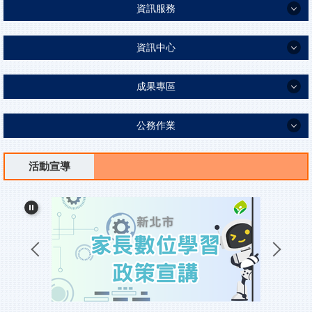
資訊服務
教室平面圖
資訊服務
資訊中心
本校學區
校務行政系統
資訊中心
認識鷺江/數位校史館
成果專區
新北市親師生平台
行政團隊
教學資源連結Padlet
成果專區
新北市教育局單一認證系統
公務作業
電話分機
班級google classroom 連結&教師課程計畫
新北校園通APP
英語日、國際雙語
公務作業
校長室
視訊教學教室
活動宣導
教師專區(114-113學年度google硬碟)
台灣母語日專區
地理位置
新北校園通2.0系統使用說明
新北市公務雲
網路硬碟(112學年度前，限校內)
科學教育
教科書版本
校務行政系統說明
地方教育發展基金會計系統
課表查詢
環境教育專區
行事曆
親師生平台使用說明
教育局報修系統
校園活動報名
家庭教育成果
會計室公告
學校各項軟硬體資訊設備操作說明
公文附件下載系統
處室表單下載
鷺江書苑
人事室公告
學校無線網路使用說明
新北市資訊業務入口網
生涯發展教育專區