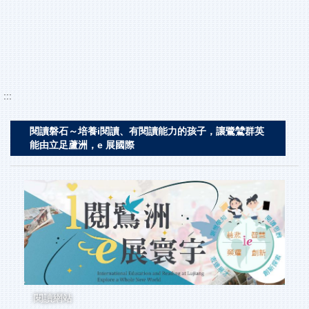
IPAD-app軟體下載線上申請
學生學習扶助科技化評量
防災教育專區
資通安全
新北市政府教育局
生命教育專區
新北市電子公文
學生輔導與管教專區
公教人員保險服務
性別平等教育專區
:::
鷺江用電即時看板
行動學習專區
Farbar海報機後台
閱讀磐石～培養i閱讀、有閱讀能力的孩子，讓鷺鷥群英
校外人士協助教學或活動專區
能由立足蘆洲，e 展國際
遠端辦公懶人包
交通安全專區
公職人員及關係人補助交易身分關 係公開及查詢平臺
程式設計比賽
性騷擾防治、申訴及調查處理措施
職場霸凌防治及處理作業規定
閱讀網站