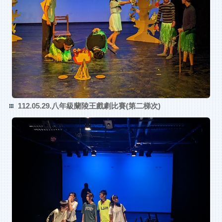
112.05.29.八年級蘭陵王戲劇比賽(第二梯次)