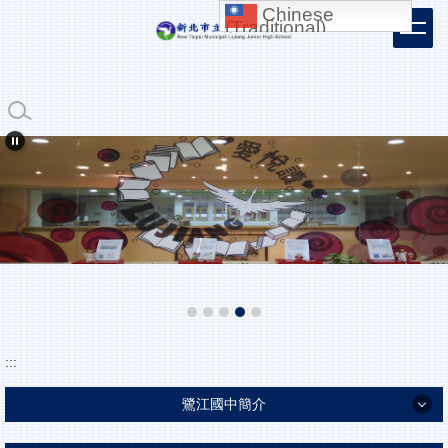
Chinese
跳
(Traditional)
到
主
要
內
容
區
:::
鷺江國中簡介
鷺江國中簡介