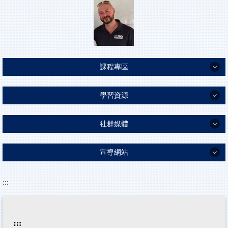
[新北市]高中職完全免試/高中職優先免試
一起變強計畫
基北區高中職免試/特招考試分發
[五專]完全免試/優先免試/聯合免試
甄選入學（科學/藝才/體育/專業群科)
課程專區
技優甄審/實用技能
課程專區
學習資源
身障生適性輔導安置
114學年度公開課
學習資源
產特/建教合作/獨招/原民藝能班
社群媒體
段考題庫
社群媒體
段考試題分析
宣導網站
AIlead365學習說明
鷺中校本課程
鷺江直播影片
宣導網站
教育AI2026
:::
正常教學專區
悅讀之鷺
反毒健康小學堂
識字金銀島
課程計畫
鷺江國中FB
全民資安素養自我評量
PaGamo
:
::
新北市課程計畫備查資源網
鷺江國中管樂團