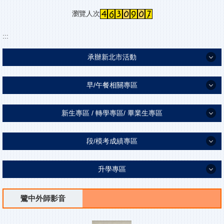
瀏覽人次
:::
承辦新北市活動
承辦新北市活動
早/午餐相關專區
新北新任主任總務研習
早/午餐相關專區
新生專區 / 轉學專區/ 畢業生專區
午餐退費申請專區
新生專區 / 轉學專區/ 畢業生專區
段/模考成績專區
弱勢早/午餐補助專區
新生專區
段/模考成績專區
升學專區
畢業生專區
段考、模考時程、與組距與獎勵辦法、段考數位資源
升學專區
轉學相關
鷺中外師影音
段考模考獎勵獲獎名單
會考/升學日程表/校內宣導
學海飛揚獎勵辦法與成績查詢連結